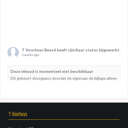
T Voorhuys Beesd
heeft zijn/haar status bijgewerkt.
3 weeks ago
Deze inhoud is momenteel niet beschikbaar
Dit gebeurt doorgaans doordat de eigenaar de bijlage alleen
heeft gedeeld met een kleine groep mensen, de eigenaar
heeft gewijzigd wie de bijlage kan zien of omdat de bijlage is
verwijderd.
't Voorhuys
T Voorhuys Beesd
3 weeks ago