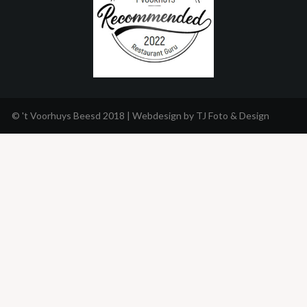
te winnen.
🎟️ En ook als je buiten de prijzen valt, maak je via een verloting
...
See More
© 't Voorhuys Beesd 2018 | Webdesign by
TJ Foto & Design